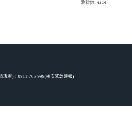
瀏覽數:
4114
班室)；0911-705-999(校安緊急通報)