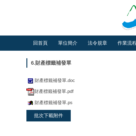
跳
到
主
要
內
容
回首頁
單位簡介
法令規章
作業流
區
6.財產標籤補發單
財產標籤補發單.doc
財產標籤補發單.pdf
財產標籤補發單.ps
批次下載附件