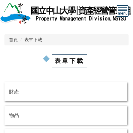
跳
到
主
要
內
容
首頁
表單下載
區
表單下載
財產
物品